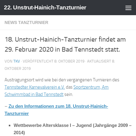
22. Unstrut-Hainich-Tanzturnier
Zum Inhalt springen
NEWS TANZTURNIER
18. Unstrut-Hainich-Tanzturnier findet am
29. Februar 2020 in Bad Tennstedt statt.
VON
TKV
· VERÖFFENTLICHT
8. OKTOBER 2019
· AKTUALISIERT
8.
OKTOBER 2019
Austragungsort wird wie bei den vergangenen Turnieren des
Tennstedter Karnevalverein e.V.
das
Sportzentrum, Am
Schwimmbad in Bad Tennstedt
sein.
–
Zu den Informationen zum 18. Unstrut-Hainich-
Tanzturnier
Wettbewerbe Altersklasse I – Jugend (Jahrgänge 2009 –
2014)