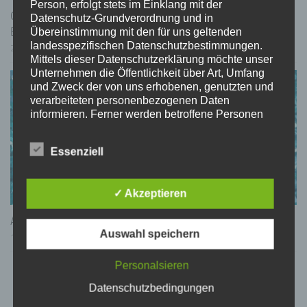
Person, erfolgt stets im Einklang mit der
Geheimtipp im Unstrut-Hainich-Kreis füllt wieder die
Datenschutz-Grundverordnung und in
Bühne
Übereinstimmung mit den für uns geltenden
landesspezifischen Datenschutzbestimmungen.
23. JANUAR 2026
Mittels dieser Datenschutzerklärung möchte unser
Unternehmen die Öffentlichkeit über Art, Umfang
und Zweck der von uns erhobenen, genutzten und
verarbeiteten personenbezogenen Daten
informieren. Ferner werden betroffene Personen
mittels dieser Datenschutzerklärung über die ihnen
zustehenden Rechte aufgeklärt.
Essenziell
Wir haben als für die Verarbeitung Verantwortlicher
zahlreiche technische und organisatorische
Maßnahmen umgesetzt, um einen möglichst
✓ Akzeptieren
lückenlosen Schutz der über diese Internetseite
verarbeiteten personenbezogenen Daten
Anmeldestopp für das 21. UH-TT
sicherzustellen. Dennoch können Internetbasierte
Auswahl speichern
Datenübertragungen grundsätzlich
13. JANUAR 2026
Sicherheitslücken aufweisen, sodass ein absoluter
Schutz nicht gewährleistet werden kann. Aus
Personalsieren
diesem Grund steht es jeder betroffenen Person
Datenschutzbedingungen
frei, personenbezogene Daten auch auf
alternativen Wegen, beispielsweise telefonisch, an