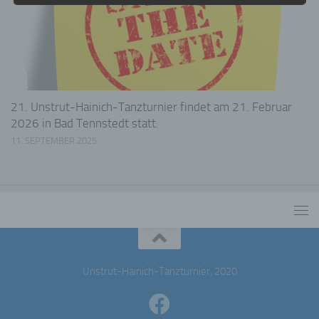
uns zu übermitteln.
Begriffsbestimmungen
Die Datenschutzerklärung beruht auf den
Begrifflichkeiten, die durch den Europäischen
Richtlinien- und Verordnungsgeber beim Erlass
der Datenschutz-Grundverordnung (DS-GVO)
21. Unstrut-Hainich-Tanzturnier findet am 21. Februar
verwendet wurden. Unsere Datenschutzerklärung
2026 in Bad Tennstedt statt.
soll sowohl für die Öffentlichkeit als auch für
11. SEPTEMBER 2025
unsere Kunden und Geschäftspartner einfach
lesbar und verständlich sein. Um dies zu
gewährleisten, möchten wir vorab die verwendeten
Begrifflichkeiten erläutern.
Wir verwenden in dieser Datenschutzerklärung
unter anderem die folgenden Begriffe:
a) personenbezogene Daten
Unstrut-Hainich-Tanzturnier, 2020
Personenbezogene Daten sind alle Informationen,
die sich auf eine identifizierte oder identifizierbare
natürliche Person (im Folgenden „betroffene