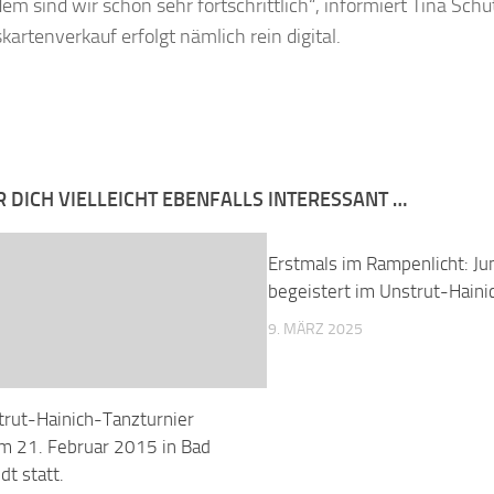
em sind wir schon sehr fortschrittlich“, informiert Tina Sch
skartenverkauf erfolgt nämlich rein digital.
R DICH VIELLEICHT EBENFALLS INTERESSANT …
Erstmals im Rampenlicht: J
begeistert im Unstrut-Haini
9. MÄRZ 2025
trut-Hainich-Tanzturnier
am 21. Februar 2015 in Bad
t statt.