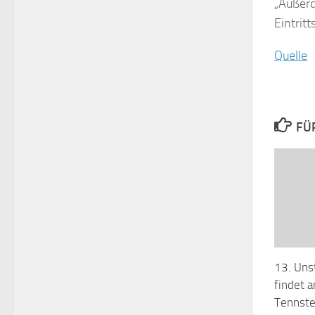
„Außerd
Eintritt
Quelle
FÜ
13. Uns
findet 
Tennsted