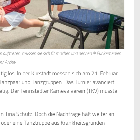
en auftreten, müssen sie sich fit machen und dehnen.© Funkemedien
n/ Archiv
htig los. In der Kurstadt messen sich am 21. Februar
Tanzpaar und Tanzgruppen. Das Turnier avanciert
etig. Der Tennstedter Karnevalverein (TKV) musste
in Tina Schütz. Doch die Nachfrage hält weiter an.
mer oder eine Tanztruppe aus Krankheitsgründen