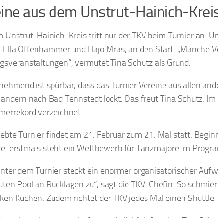
ine aus dem Unstrut-Hainich-Kreis
 Unstrut-Hainich-Kreis tritt nur der TKV beim Turnier an. 
, Ella Offenhammer und Hajo Mras, an den Start. „Manche 
gsveranstaltungen“, vermutet Tina Schütz als Grund.
nehmend ist spürbar, dass das Turnier Vereine aus allen a
ändern nach Bad Tennstedt lockt. Das freut Tina Schütz. Im
merrekord verzeichnet.
iebte Turnier findet am 21. Februar zum 21. Mal statt. Begin
e: erstmals steht ein Wettbewerb für Tanzmajore im Progr
nter dem Turnier steckt ein enormer organisatorischer Aufw
uten Pool an Rücklagen zu“, sagt die TKV-Chefin. So schmier
ken Kuchen. Zudem richtet der TKV jedes Mal einen Shuttle