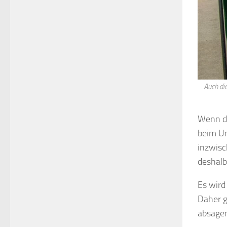
Auch di
Wenn di
beim Un
inzwisc
deshalb
Es wird
Daher g
absage