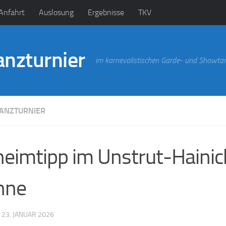
Anfahrt
Auslosung
Ergebnisse
TKV
anzturnier
im karnevalistischen Garde- und Showta
ANZTURNIER
eimtipp im Unstrut-Hainich-
hne
·
23. JANUAR 2026