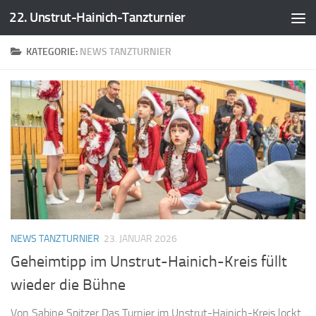
22. Unstrut-Hainich-Tanzturnier
Zum Inhalt springen
KATEGORIE:
NEWS TANZTURNIER
NEWS TANZTURNIER
23. JANUAR 2026
Geheimtipp im Unstrut-Hainich-Kreis füllt
wieder die Bühne
Von Sabine Spitzer Das Turnier im Unstrut-Hainich-Kreis lockt