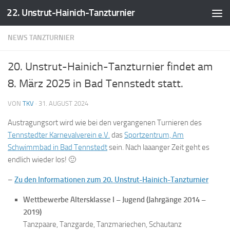
22. Unstrut-Hainich-Tanzturnier
Zum Inhalt springen
NEWS TANZTURNIER
20. Unstrut-Hainich-Tanzturnier findet am
8. März 2025 in Bad Tennstedt statt.
VON
TKV
·
31. AUGUST 2024
Austragungsort wird wie bei den vergangenen Turnieren des
Tennstedter Karnevalverein e.V.
das
Sportzentrum, Am
Schwimmbad in Bad Tennstedt
sein. Nach laaanger Zeit geht es
endlich wieder los! 🙂
–
Zu den Informationen zum 20. Unstrut-Hainich-Tanzturnier
Wettbewerbe Altersklasse I – Jugend (Jahrgänge 2014 –
2019)
Tanzpaare, Tanzgarde, Tanzmariechen, Schautanz