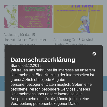
Auslosung für das 15.
Anmeldung für 13. Unstrut-
Unstrut-Hainich-Tanzturnier
Hainich-Tanzturnier bis
am 24.02.2017 in Bad
23.01.2015 möglich!
Tennstedt
13. JANUAR 2015
Datenschutzerklärung
12. FEBRUAR 2017
Stand: 03.12.2019
Wir freuen uns sehr über Ihr Interesse an unserem
Unternehmen. Eine Nutzung der Internetseiten ist
grundsätzlich ohne jede Angabe
FOLGEN:
personenbezogener Daten möglich. Sofern eine
betroffene Person besondere Services unseres
Unternehmens über unsere Internetseite in
NÄCHSTER BEITRAG
Anspruch nehmen möchte, könnte jedoch eine
Verarbeitung personenbezogener Daten
Auslosung für das 15. Unstrut-Hainich-Tanzturnier am