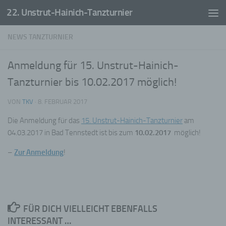
22. Unstrut-Hainich-Tanzturnier
Zum Inhalt springen
NEWS TANZTURNIER
Anmeldung für 15. Unstrut-Hainich-
Tanzturnier bis 10.02.2017 möglich!
VON
TKV
·
8. FEBRUAR 2017
Die Anmeldung für das
15. Unstrut-Hainich-Tanzturnier
am
04.03.2017 in Bad Tennstedt ist bis zum
10.02.2017
möglich!
–
Zur Anmeldung
!
FÜR DICH VIELLEICHT EBENFALLS
INTERESSANT …