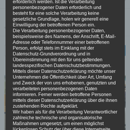
erforderlich werden. Ist die Verarbeitung
24.02.2017 in Bad Tennstedt
personenbezogener Daten erforderlich und
besteht für eine solche Verarbeitung keine
VORHERIGER BEITRAG
gesetzliche Grundlage, holen wir generell eine
15. Unstrut-Hainich-Tanzturnier findet am 04. März 2017
Einwilligung der betroffenen Person ein.
Die Verarbeitung personenbezogener Daten,
in Bad Tennstedt statt.
beispielsweise des Namens, der Anschrift, E-Mail-
Adresse oder Telefonnummer einer betroffenen
Person, erfolgt stets im Einklang mit der
Suchen
Datenschutz-Grundverordnung und in
nach:
Übereinstimmung mit den für uns geltenden
landesspezifischen Datenschutzbestimmungen.
Mittels dieser Datenschutzerklärung möchte unser
Unternehmen die Öffentlichkeit über Art, Umfang
und Zweck der von uns erhobenen, genutzten und
verarbeiteten personenbezogenen Daten
informieren. Ferner werden betroffene Personen
mittels dieser Datenschutzerklärung über die ihnen
zustehenden Rechte aufgeklärt.
Wir haben als für die Verarbeitung Verantwortlicher
zahlreiche technische und organisatorische
Maßnahmen umgesetzt, um einen möglichst
lückenlosen Schutz der über diese Internetseite