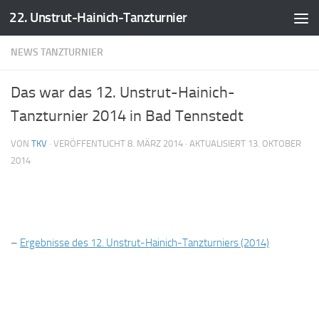
22. Unstrut-Hainich-Tanzturnier
Zum Inhalt springen
NEWS TANZTURNIER
Das war das 12. Unstrut-Hainich-
Tanzturnier 2014 in Bad Tennstedt
VON
TKV
· VERÖFFENTLICHT
8. MÄRZ 2014
· AKTUALISIERT
13. OKTOBER
2014
–
Ergebnisse des 12. Unstrut-Hainich-Tanzturniers (2014)