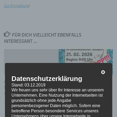
Zur Anmeldung
!
FÜR DICH VIELLEICHT EBENFALLS
INTERESSANT …
Datenschutzerklärung
Auslosung für das 13.
Anmeldestopp für das 21.
Stand: 03.12.2019
Unstrut-Hainich-Tanzturnier
UH-TT
Wir freuen uns sehr über Ihr Interesse an unserem
am 30.01.2015
Unternehmen. Eine Nutzung der Internetseiten ist
13. JANUAR 2026
grundsätzlich ohne jede Angabe
23. JANUAR 2015
personenbezogener Daten möglich. Sofern eine
betroffene Person besondere Services unseres
Unternehmens über unsere Internetseite in