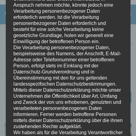
Anspruch nehmen möchte, könnte jedoch eine
Verarbeitung personenbezogener Daten
FOLGEN:
erforderlich werden. Ist die Verarbeitung
personenbezogener Daten erforderlich und
besteht für eine solche Verarbeitung keine
NÄCHSTER BEITRAG
gesetzliche Grundlage, holen wir generell eine
Auslosung für das 15. Unstrut-Hainich-Tanzturnier 2017 in
Einwilligung der betroffenen Person ein.
Die Verarbeitung personenbezogener Daten,
Bad Tennstedt
beispielsweise des Namens, der Anschrift, E-Mail-
Adresse oder Telefonnummer einer betroffenen
VORHERIGER BEITRAG
Person, erfolgt stets im Einklang mit der
Auslosung für das 15. Unstrut-Hainich-Tanzturnier am
Datenschutz-Grundverordnung und in
24.02.2017 in Bad Tennstedt
Übereinstimmung mit den für uns geltenden
landesspezifischen Datenschutzbestimmungen.
Mittels dieser Datenschutzerklärung möchte unser
Suchen
Unternehmen die Öffentlichkeit über Art, Umfang
nach:
und Zweck der von uns erhobenen, genutzten und
verarbeiteten personenbezogenen Daten
informieren. Ferner werden betroffene Personen
mittels dieser Datenschutzerklärung über die ihnen
zustehenden Rechte aufgeklärt.
Wir haben als für die Verarbeitung Verantwortlicher