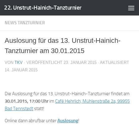
22. Unstrut-Hainich-Tanzturnier
Zum Inhalt springen
NEWS TANZTURNIER
Auslosung für das 13. Unstrut-Hainich-
Tanzturnier am 30.01.2015
VON
TKV
· VERÖFFENTLICHT
23. JANUAR 2015
· AKTUALISIERT
14. JANUAR 2015
Die Auslosung für das 13. Unstrut-Hainich-Tanzturnier findet am
30.01.2015, 17:00 Uhr
im
Café Hehrlich, Mühlenstraße 2a, 99955
Bad Tennstedt
statt!
Online dann abrufbar unter
Auslosung
!