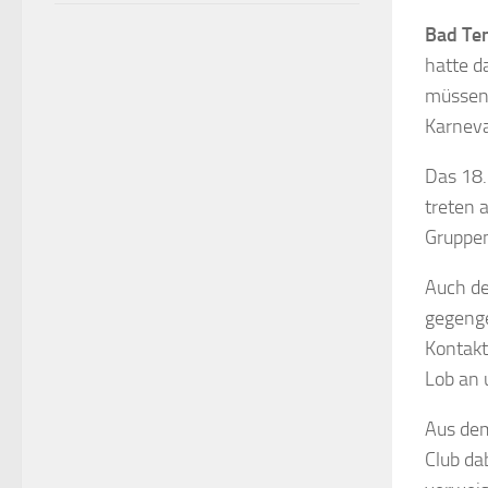
Bad Te
hatte d
müssen.
Karneva
Das 18.
treten 
Gruppen
Auch de
gegenge
Kontakt
Lob an 
Aus dem
Club da