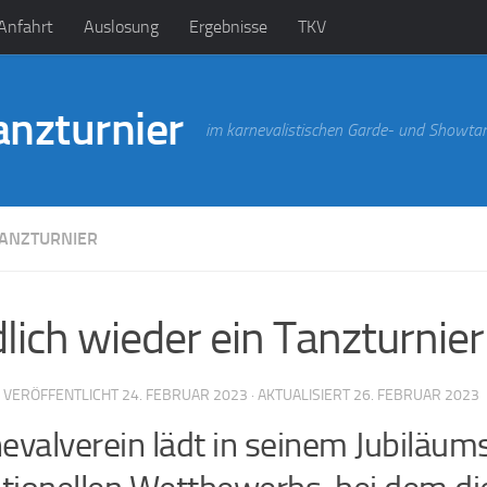
Anfahrt
Auslosung
Ergebnisse
TKV
anzturnier
im karnevalistischen Garde- und Showta
ANZTURNIER
lich wieder ein Tanzturnie
· VERÖFFENTLICHT
24. FEBRUAR 2023
· AKTUALISIERT
26. FEBRUAR 2023
evalverein lädt in seinem Jubiläums