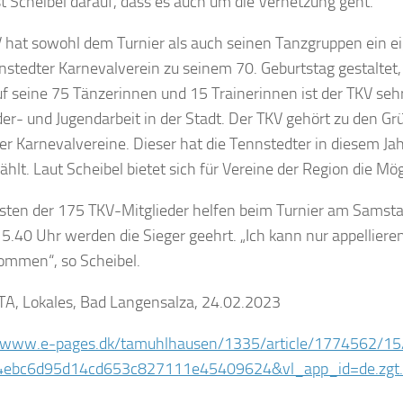
t Scheibel darauf, dass es auch um die Vernetzung geht.
 hat sowohl dem Turnier als auch seinen Tanzgruppen ein e
nstedter Karnevalverein zu seinem 70. Geburtstag gestaltet,
uf seine 75 Tänzerinnen und 15 Trainerinnen ist der TKV sehr 
der- und Jugendarbeit in der Stadt. Der TKV gehört zu den 
er Karnevalvereine. Dieser hat die Tennstedter in diesem Jah
hlt. Laut Scheibel bietet sich für Vereine der Region die Mög
sten der 175 TKV-Mitglieder helfen beim Turnier am Samsta
5.40 Uhr werden die Sieger geehrt. „Ich kann nur appelliere
ommen“, so Scheibel.
 TA, Lokales, Bad Langensalza, 24.02.2023
//www.e-pages.dk/tamuhlhausen/1335/article/1774562/15
4ebc6d95d14cd653c827111e45409624&vl_app_id=de.zgt.t