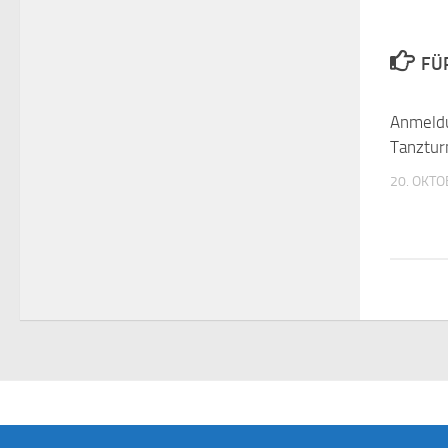
FÜ
Anmeldu
Tanztur
20. OKTO