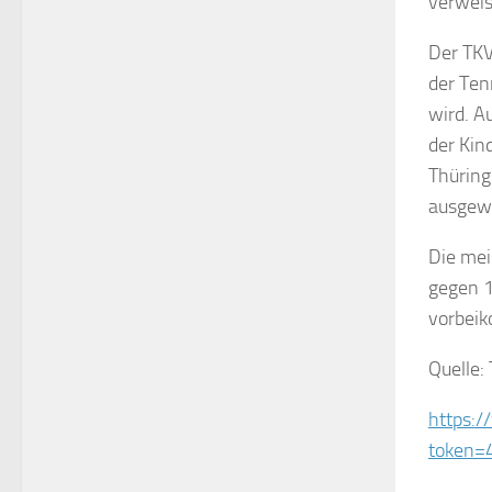
verweis
Der TKV
der Ten
wird. A
der Kin
Thüring
ausgewä
Die mei
gegen 1
vorbeik
Quelle:
https:
token=