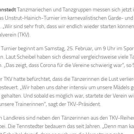
nnstedt
Tanzmariechen und Tanzgruppen messen sich jetzt i
as Unstrut-Hainich-Turnier im karnevalistischen Garde- 
 „Wir sind sehr froh, dass wir endlich wieder starten können
lverein (TKV).
 Turnier beginnt am Samstag, 25. Februar, um 9 Uhr im Spo
an. Laut Scheibel haben sich diesmal vergleichsweise viele
. „Das zeigt, dass Corona für die Vereine schwierig war“, so 
r TKV hatte befürchtet, dass die Tänzerinnen die Lust verlie
steuert. „Wir haben uns daher intensiv um unsere Mädels g
 gehalten. Und sobald es möglich war, startete der Verein w
unsere Trainerinnen“, sagt der TKV-Präsident.
 Landkreis sind neben den Tänzerinnen aus den TKV-Reihen
bei. Die Tennstedter bedauern das seit Jahren. „Denn man ka