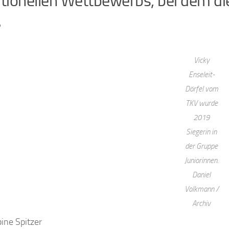
itionellen Wettbewerbs, bei dem di
.
Vicky
Enseleit-
Dörfel vom
TKV wurde
2019
Siegerin in
der Gruppe
Juniorinnen.
Daniel
Volkmann /
Archiv
ine Spitzer